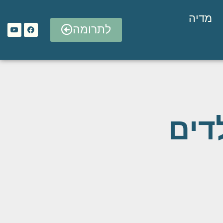
מדיה
לתרומה
דים