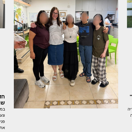
שה
יה
במצ
ונע
פני
את